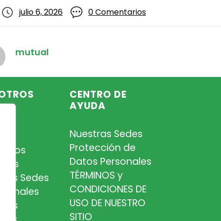
julio 6, 2026
0 Comentarios
mutual
OTROS
CENTRO DE
AYUDA
Nuestras Sedes
so
Protección de
iados
Datos Personales
tros
TÉRMINOS y
tras Sedes
CONDICIONES DE
esionales
USO DE NUESTRO
tros
SITIO
cios