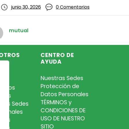
junio 30, 2026
0 Comentarios
mutual
OTROS
CENTRO DE
AYUDA
Nuestras Sedes
so
Protección de
iados
Datos Personales
tros
TÉRMINOS y
tras Sedes
CONDICIONES DE
esionales
USO DE NUESTRO
tros
SITIO
cios