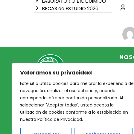
LABORATORIO BIOQUIMICO
BECAS de ESTUDIO 2026
NOS
Valoramos su privacidad
Inicio
Acce
Este sitio utiliza cookies para mejorar la experiencia de
Mutual Integrantes del
Asoc
navegación, analizar el uso del sitio y, cuando
Poder Judicial
corresponda, ofrecer contenido personalizado. Al
Noso
seleccionar "Aceptar todas", usted acepta la
Nues
afiliacion@mjpj.org.ar
utilización de cookies conforme a lo establecido en
Prof
+54 9 342 467-4510
nuestra Política de Privacidad.
Nues
Servi