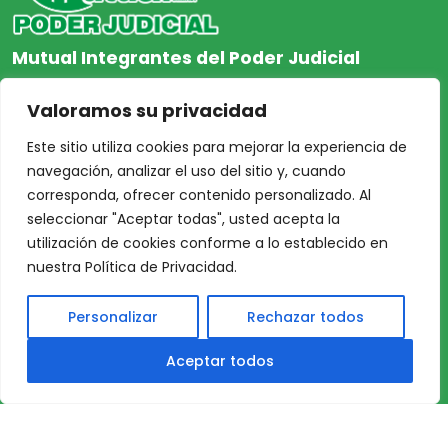
Mutual Integrantes del Poder Judicial
afiliacion@mjpj.org.ar
Valoramos su privacidad
+54 9 342 467-4510
Este sitio utiliza cookies para mejorar la experiencia de
navegación, analizar el uso del sitio y, cuando
corresponda, ofrecer contenido personalizado. Al
seleccionar "Aceptar todas", usted acepta la
NOSOTROS
CENTRO DE AYUDA
utilización de cookies conforme a lo establecido en
Inicio
Nuestras Sedes
nuestra Política de Privacidad.
Acceso Asociados
Protección de Datos
Personalizar
Rechazar todos
Nosotros
Personales
Nuestras Sedes
TÉRMINOS y
Aceptar todos
Profesionales
CONDICIONES DE USO
Nuestros Servicios
DE NUESTRO SITIO