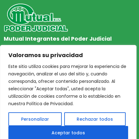
Mutual Integrantes del Poder Judicial
afiliacion@mjpj.org.ar
Valoramos su privacidad
+54 9 342 467-4510
Este sitio utiliza cookies para mejorar la experiencia de
navegación, analizar el uso del sitio y, cuando
corresponda, ofrecer contenido personalizado. Al
seleccionar "Aceptar todas", usted acepta la
NOSOTROS
CENTRO DE AYUDA
utilización de cookies conforme a lo establecido en
Inicio
Nuestras Sedes
nuestra Política de Privacidad.
Acceso Asociados
Protección de Datos
Personalizar
Rechazar todos
Nosotros
Personales
Nuestras Sedes
TÉRMINOS y
Aceptar todos
Profesionales
CONDICIONES DE USO