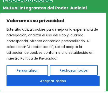
Mutual Integrantes del Poder Judicial
afiliacion@mjpj.org.ar
Valoramos su privacidad
+54 9 342 467-4510
Este sitio utiliza cookies para mejorar la experiencia de
navegación, analizar el uso del sitio y, cuando
corresponda, ofrecer contenido personalizado. Al
seleccionar "Aceptar todas", usted acepta la
NOSOTROS
CENTRO DE AYUDA
utilización de cookies conforme a lo establecido en
Inicio
Nuestras Sedes
nuestra Política de Privacidad.
Acceso Asociados
Protección de Datos
Personalizar
Rechazar todos
Nosotros
Personales
Nuestras Sedes
TÉRMINOS y
Aceptar todos
Profesionales
CONDICIONES DE USO
Nuestros Servicios
DE NUESTRO SITIO