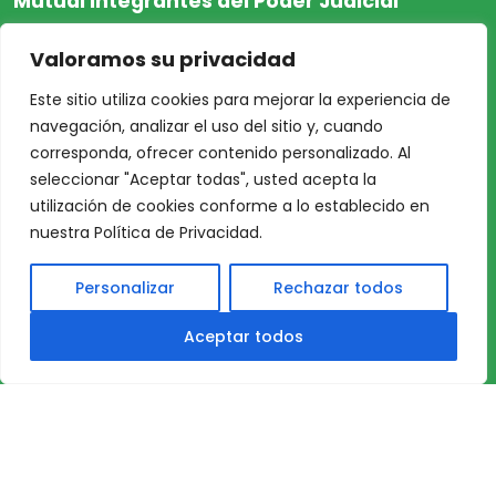
Mutual Integrantes del Poder Judicial
afiliacion@mjpj.org.ar
Valoramos su privacidad
+54 9 342 467-4510
Este sitio utiliza cookies para mejorar la experiencia de
navegación, analizar el uso del sitio y, cuando
corresponda, ofrecer contenido personalizado. Al
seleccionar "Aceptar todas", usted acepta la
NOSOTROS
CENTRO DE AYUDA
utilización de cookies conforme a lo establecido en
Inicio
Nuestras Sedes
nuestra Política de Privacidad.
Acceso Asociados
Protección de Datos
Personalizar
Rechazar todos
Nosotros
Personales
Nuestras Sedes
TÉRMINOS y
Aceptar todos
Profesionales
CONDICIONES DE USO
Nuestros Servicios
DE NUESTRO SITIO
© 2026 Mutual del Poder Judicial de Santa Fe.
Todos los derechos reservados.