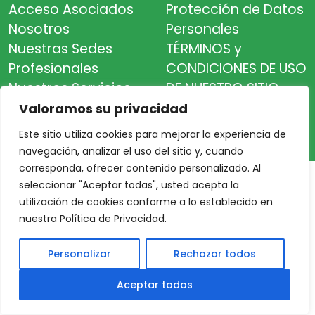
Acceso Asociados
Protección de Datos
Nosotros
Personales
Nuestras Sedes
TÉRMINOS y
Profesionales
CONDICIONES DE USO
Nuestros Servicios
DE NUESTRO SITIO
Valoramos su privacidad
© 2026 Mutual del Poder Judicial de Santa Fe.
Este sitio utiliza cookies para mejorar la experiencia de
Todos los derechos reservados.
navegación, analizar el uso del sitio y, cuando
corresponda, ofrecer contenido personalizado. Al
seleccionar "Aceptar todas", usted acepta la
utilización de cookies conforme a lo establecido en
nuestra Política de Privacidad.
Personalizar
Rechazar todos
Aceptar todos