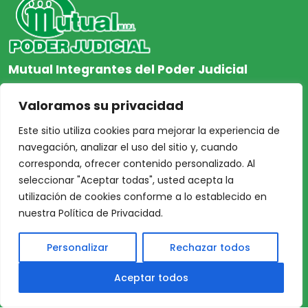
Mutual Integrantes del Poder Judicial
afiliacion@mjpj.org.ar
Valoramos su privacidad
+54 9 342 467-4510
Este sitio utiliza cookies para mejorar la experiencia de
navegación, analizar el uso del sitio y, cuando
corresponda, ofrecer contenido personalizado. Al
seleccionar "Aceptar todas", usted acepta la
NOSOTROS
CENTRO DE AYUDA
utilización de cookies conforme a lo establecido en
Inicio
Nuestras Sedes
nuestra Política de Privacidad.
Acceso Asociados
Protección de Datos
Personalizar
Rechazar todos
Nosotros
Personales
Nuestras Sedes
TÉRMINOS y
Aceptar todos
Profesionales
CONDICIONES DE USO