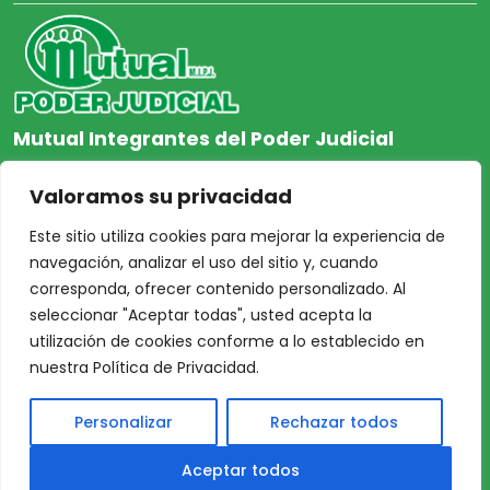
Mutual Integrantes del Poder Judicial
afiliacion@mjpj.org.ar
Valoramos su privacidad
+54 9 342 467-4510
Este sitio utiliza cookies para mejorar la experiencia de
navegación, analizar el uso del sitio y, cuando
corresponda, ofrecer contenido personalizado. Al
seleccionar "Aceptar todas", usted acepta la
NOSOTROS
CENTRO DE AYUDA
utilización de cookies conforme a lo establecido en
Inicio
Nuestras Sedes
nuestra Política de Privacidad.
Acceso Asociados
Protección de Datos
Personalizar
Rechazar todos
Nosotros
Personales
Nuestras Sedes
TÉRMINOS y
Aceptar todos