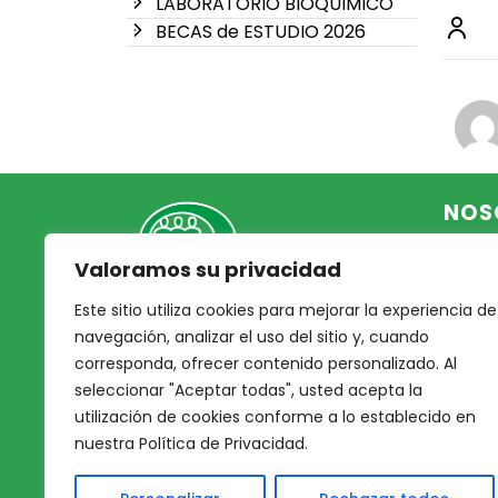
LABORATORIO BIOQUIMICO
BECAS de ESTUDIO 2026
NOS
Valoramos su privacidad
Inicio
Acce
Este sitio utiliza cookies para mejorar la experiencia de
Mutual Integrantes del
Asoc
navegación, analizar el uso del sitio y, cuando
Poder Judicial
corresponda, ofrecer contenido personalizado. Al
Noso
seleccionar "Aceptar todas", usted acepta la
Nues
afiliacion@mjpj.org.ar
utilización de cookies conforme a lo establecido en
Prof
+54 9 342 467-4510
nuestra Política de Privacidad.
Nues
Servi