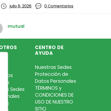
julio 6, 2026
0 Comentarios
mutual
OTROS
CENTRO DE
AYUDA
Nuestras Sedes
so
Protección de
iados
Datos Personales
tros
TÉRMINOS y
tras Sedes
CONDICIONES DE
esionales
USO DE NUESTRO
tros
SITIO
cios