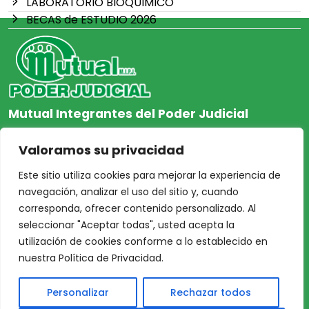
LABORATORIO BIOQUIMICO
BECAS de ESTUDIO 2026
Mutual Integrantes del Poder Judicial
afiliacion@mjpj.org.ar
Valoramos su privacidad
+54 9 342 467-4510
Este sitio utiliza cookies para mejorar la experiencia de
navegación, analizar el uso del sitio y, cuando
corresponda, ofrecer contenido personalizado. Al
seleccionar "Aceptar todas", usted acepta la
NOSOTROS
CENTRO DE AYUDA
utilización de cookies conforme a lo establecido en
Inicio
Nuestras Sedes
nuestra Política de Privacidad.
Acceso Asociados
Protección de Datos
Personalizar
Rechazar todos
Nosotros
Personales