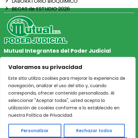
LABORATORIO BIOQUIMICO
BECAS de ESTUDIO 2026
Mutual Integrantes del Poder Judicial
afiliacion@mjpj.org.ar
Valoramos su privacidad
+54 9 342 467-4510
Este sitio utiliza cookies para mejorar la experiencia de
navegación, analizar el uso del sitio y, cuando
corresponda, ofrecer contenido personalizado. Al
seleccionar "Aceptar todas", usted acepta la
NOSOTROS
CENTRO DE AYUDA
utilización de cookies conforme a lo establecido en
Inicio
Nuestras Sedes
nuestra Política de Privacidad.
Acceso Asociados
Protección de Datos
Personalizar
Rechazar todos
Nosotros
Personales