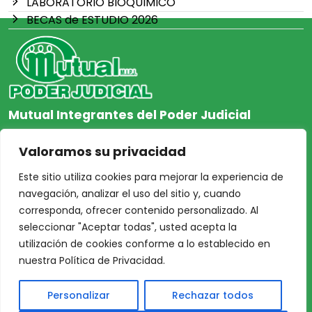
LABORATORIO BIOQUIMICO
BECAS de ESTUDIO 2026
Mutual Integrantes del Poder Judicial
afiliacion@mjpj.org.ar
Valoramos su privacidad
+54 9 342 467-4510
Este sitio utiliza cookies para mejorar la experiencia de
navegación, analizar el uso del sitio y, cuando
corresponda, ofrecer contenido personalizado. Al
seleccionar "Aceptar todas", usted acepta la
NOSOTROS
CENTRO DE AYUDA
utilización de cookies conforme a lo establecido en
Inicio
Nuestras Sedes
nuestra Política de Privacidad.
Acceso Asociados
Protección de Datos
Personalizar
Rechazar todos
Nosotros
Personales