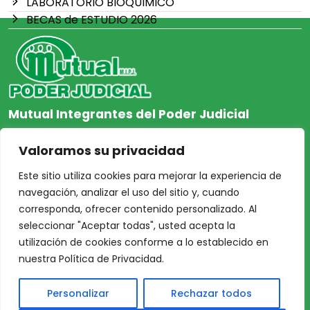
LABORATORIO BIOQUIMICO
BECAS de ESTUDIO 2026
Mutual Integrantes del Poder Judicial
afiliacion@mjpj.org.ar
Valoramos su privacidad
+54 9 342 467-4510
Este sitio utiliza cookies para mejorar la experiencia de
navegación, analizar el uso del sitio y, cuando
corresponda, ofrecer contenido personalizado. Al
seleccionar "Aceptar todas", usted acepta la
NOSOTROS
CENTRO DE AYUDA
utilización de cookies conforme a lo establecido en
Inicio
Nuestras Sedes
nuestra Política de Privacidad.
Acceso Asociados
Protección de Datos
Personalizar
Rechazar todos
Nosotros
Personales