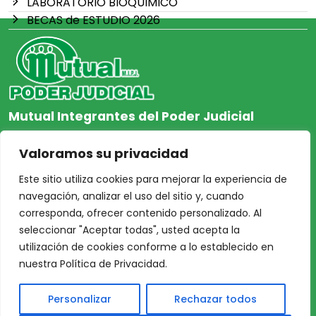
LABORATORIO BIOQUIMICO
BECAS de ESTUDIO 2026
Mutual Integrantes del Poder Judicial
afiliacion@mjpj.org.ar
Valoramos su privacidad
+54 9 342 467-4510
Este sitio utiliza cookies para mejorar la experiencia de
navegación, analizar el uso del sitio y, cuando
corresponda, ofrecer contenido personalizado. Al
seleccionar "Aceptar todas", usted acepta la
NOSOTROS
CENTRO DE AYUDA
utilización de cookies conforme a lo establecido en
Inicio
Nuestras Sedes
nuestra Política de Privacidad.
Acceso Asociados
Protección de Datos
Personalizar
Rechazar todos
Nosotros
Personales