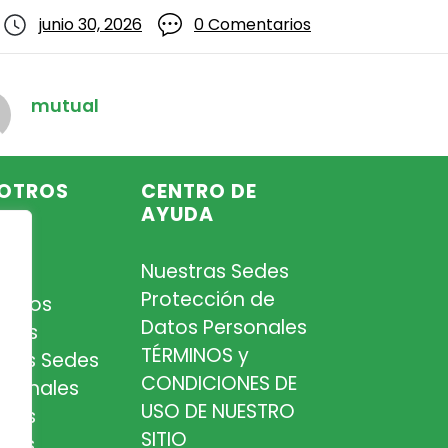
junio 30, 2026
0 Comentarios
mutual
OTROS
CENTRO DE
AYUDA
Nuestras Sedes
so
Protección de
iados
Datos Personales
tros
TÉRMINOS y
tras Sedes
CONDICIONES DE
esionales
USO DE NUESTRO
tros
SITIO
cios