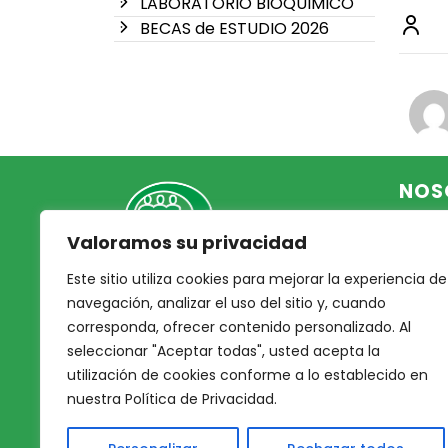
LABORATORIO BIOQUIMICO
BECAS de ESTUDIO 2026
NOS
Valoramos su privacidad
Inicio
Acce
Este sitio utiliza cookies para mejorar la experiencia de
Mutual Integrantes del
Asoc
navegación, analizar el uso del sitio y, cuando
Poder Judicial
corresponda, ofrecer contenido personalizado. Al
Noso
seleccionar "Aceptar todas", usted acepta la
Nues
afiliacion@mjpj.org.ar
utilización de cookies conforme a lo establecido en
Prof
+54 9 342 467-4510
nuestra Política de Privacidad.
Nues
Servi