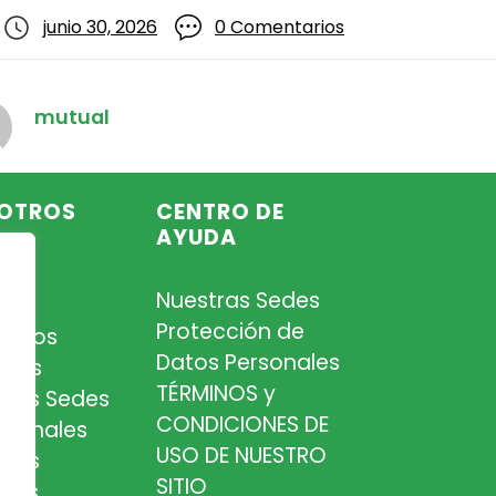
junio 30, 2026
0 Comentarios
mutual
OTROS
CENTRO DE
AYUDA
Nuestras Sedes
so
Protección de
iados
Datos Personales
tros
TÉRMINOS y
tras Sedes
CONDICIONES DE
esionales
USO DE NUESTRO
tros
SITIO
cios