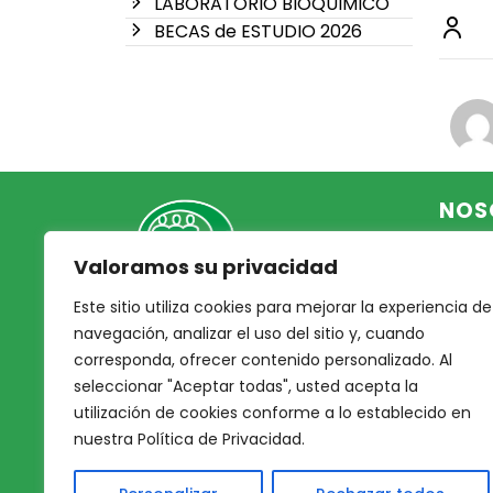
LABORATORIO BIOQUIMICO
BECAS de ESTUDIO 2026
NOS
Valoramos su privacidad
Inicio
Acce
Este sitio utiliza cookies para mejorar la experiencia de
Mutual Integrantes del
Asoc
navegación, analizar el uso del sitio y, cuando
Poder Judicial
corresponda, ofrecer contenido personalizado. Al
Noso
seleccionar "Aceptar todas", usted acepta la
Nues
afiliacion@mjpj.org.ar
utilización de cookies conforme a lo establecido en
Prof
+54 9 342 467-4510
nuestra Política de Privacidad.
Nues
Servi