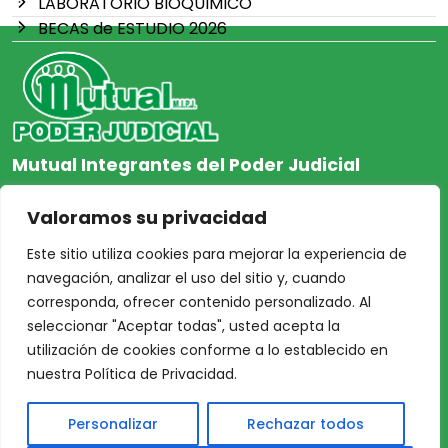
LABORATORIO BIOQUIMICO
BECAS de ESTUDIO 2026
Mutual Integrantes del Poder Judicial
afiliacion@mjpj.org.ar
Valoramos su privacidad
+54 9 342 467-4510
Este sitio utiliza cookies para mejorar la experiencia de
navegación, analizar el uso del sitio y, cuando
corresponda, ofrecer contenido personalizado. Al
seleccionar "Aceptar todas", usted acepta la
NOSOTROS
CENTRO DE AYUDA
utilización de cookies conforme a lo establecido en
Inicio
Nuestras Sedes
nuestra Política de Privacidad.
Acceso Asociados
Protección de Datos
Personalizar
Rechazar todos
Nosotros
Personales