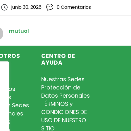
junio 30, 2026
0 Comentarios
mutual
OTROS
CENTRO DE
AYUDA
Nuestras Sedes
so
Protección de
iados
Datos Personales
tros
TÉRMINOS y
tras Sedes
CONDICIONES DE
esionales
USO DE NUESTRO
tros
SITIO
cios