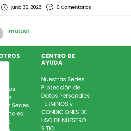
junio 30, 2026
0 Comentarios
mutual
OTROS
CENTRO DE
AYUDA
Nuestras Sedes
so
Protección de
iados
Datos Personales
tros
TÉRMINOS y
tras Sedes
CONDICIONES DE
esionales
USO DE NUESTRO
tros
SITIO
cios