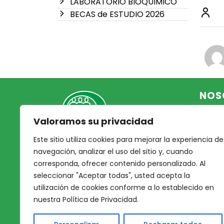
LABORATORIO BIOQUIMICO
BECAS de ESTUDIO 2026
NOS
Valoramos su privacidad
Inicio
Acce
Este sitio utiliza cookies para mejorar la experiencia de
Mutual Integrantes del
Asoc
navegación, analizar el uso del sitio y, cuando
Poder Judicial
corresponda, ofrecer contenido personalizado. Al
Noso
seleccionar "Aceptar todas", usted acepta la
Nues
afiliacion@mjpj.org.ar
utilización de cookies conforme a lo establecido en
Prof
+54 9 342 467-4510
nuestra Política de Privacidad.
Nues
Servi