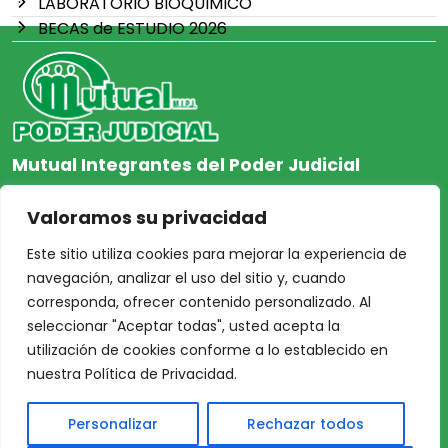
LABORATORIO BIOQUIMICO
BECAS de ESTUDIO 2026
Mutual Integrantes del Poder Judicial
afiliacion@mjpj.org.ar
Valoramos su privacidad
+54 9 342 467-4510
Este sitio utiliza cookies para mejorar la experiencia de
navegación, analizar el uso del sitio y, cuando
corresponda, ofrecer contenido personalizado. Al
seleccionar "Aceptar todas", usted acepta la
NOSOTROS
CENTRO DE AYUDA
utilización de cookies conforme a lo establecido en
Inicio
Nuestras Sedes
nuestra Política de Privacidad.
Acceso Asociados
Protección de Datos
Personalizar
Rechazar todos
Nosotros
Personales