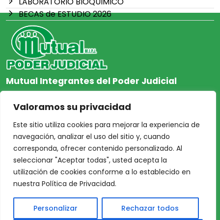
LABORATORIO BIOQUIMICO
BECAS de ESTUDIO 2026
Mutual Integrantes del Poder Judicial
afiliacion@mjpj.org.ar
Valoramos su privacidad
+54 9 342 467-4510
Este sitio utiliza cookies para mejorar la experiencia de
navegación, analizar el uso del sitio y, cuando
corresponda, ofrecer contenido personalizado. Al
seleccionar "Aceptar todas", usted acepta la
NOSOTROS
CENTRO DE AYUDA
utilización de cookies conforme a lo establecido en
Inicio
Nuestras Sedes
nuestra Política de Privacidad.
Acceso Asociados
Protección de Datos
Personalizar
Rechazar todos
Nosotros
Personales