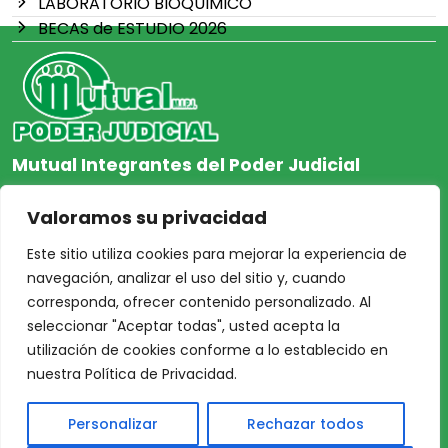
LABORATORIO BIOQUIMICO
BECAS de ESTUDIO 2026
Mutual Integrantes del Poder Judicial
afiliacion@mjpj.org.ar
Valoramos su privacidad
+54 9 342 467-4510
Este sitio utiliza cookies para mejorar la experiencia de
navegación, analizar el uso del sitio y, cuando
corresponda, ofrecer contenido personalizado. Al
seleccionar "Aceptar todas", usted acepta la
NOSOTROS
CENTRO DE AYUDA
utilización de cookies conforme a lo establecido en
Inicio
Nuestras Sedes
nuestra Política de Privacidad.
Acceso Asociados
Protección de Datos
Personalizar
Rechazar todos
Nosotros
Personales