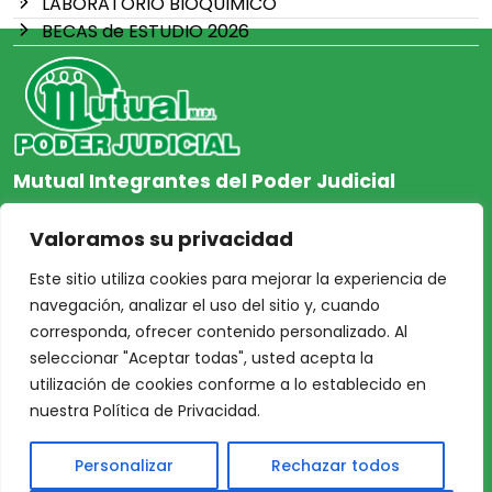
LABORATORIO BIOQUIMICO
BECAS de ESTUDIO 2026
Mutual Integrantes del Poder Judicial
afiliacion@mjpj.org.ar
Valoramos su privacidad
+54 9 342 467-4510
Este sitio utiliza cookies para mejorar la experiencia de
navegación, analizar el uso del sitio y, cuando
corresponda, ofrecer contenido personalizado. Al
seleccionar "Aceptar todas", usted acepta la
NOSOTROS
CENTRO DE AYUDA
utilización de cookies conforme a lo establecido en
Inicio
Nuestras Sedes
nuestra Política de Privacidad.
Acceso Asociados
Protección de Datos
Personalizar
Rechazar todos
Nosotros
Personales