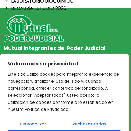
LABORATORIO BIOQUIMICO
BECAS de ESTUDIO 2026
Mutual Integrantes del Poder Judicial
afiliacion@mjpj.org.ar
Valoramos su privacidad
+54 9 342 467-4510
Este sitio utiliza cookies para mejorar la experiencia de
navegación, analizar el uso del sitio y, cuando
corresponda, ofrecer contenido personalizado. Al
seleccionar "Aceptar todas", usted acepta la
NOSOTROS
CENTRO DE AYUDA
utilización de cookies conforme a lo establecido en
Inicio
Nuestras Sedes
nuestra Política de Privacidad.
Acceso Asociados
Protección de Datos
Personalizar
Rechazar todos
Nosotros
Personales