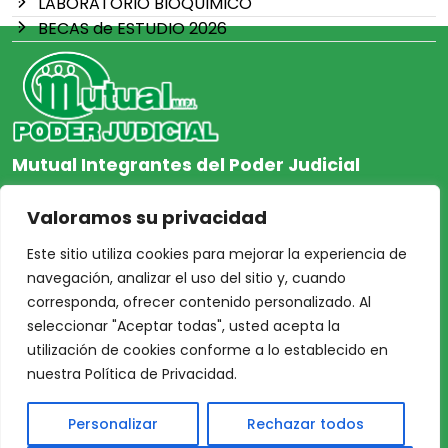
LABORATORIO BIOQUIMICO
BECAS de ESTUDIO 2026
Mutual Integrantes del Poder Judicial
afiliacion@mjpj.org.ar
Valoramos su privacidad
+54 9 342 467-4510
Este sitio utiliza cookies para mejorar la experiencia de
navegación, analizar el uso del sitio y, cuando
corresponda, ofrecer contenido personalizado. Al
seleccionar "Aceptar todas", usted acepta la
NOSOTROS
CENTRO DE AYUDA
utilización de cookies conforme a lo establecido en
Inicio
Nuestras Sedes
nuestra Política de Privacidad.
Acceso Asociados
Protección de Datos
Personalizar
Rechazar todos
Nosotros
Personales