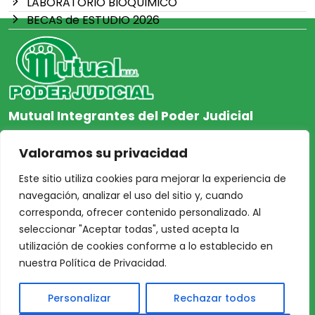
LABORATORIO BIOQUIMICO
BECAS de ESTUDIO 2026
Mutual Integrantes del Poder Judicial
afiliacion@mjpj.org.ar
Valoramos su privacidad
+54 9 342 467-4510
Este sitio utiliza cookies para mejorar la experiencia de
navegación, analizar el uso del sitio y, cuando
corresponda, ofrecer contenido personalizado. Al
seleccionar "Aceptar todas", usted acepta la
NOSOTROS
CENTRO DE AYUDA
utilización de cookies conforme a lo establecido en
Inicio
Nuestras Sedes
nuestra Política de Privacidad.
Acceso Asociados
Protección de Datos
Personalizar
Rechazar todos
Nosotros
Personales