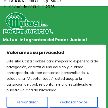
LABORATORIO BIOQUIMICO
BECAS de ESTUDIO 2026
Mutual Integrantes del Poder Judicial
afiliacion@mjpj.org.ar
Valoramos su privacidad
+54 9 342 467-4510
Este sitio utiliza cookies para mejorar la experiencia de
navegación, analizar el uso del sitio y, cuando
corresponda, ofrecer contenido personalizado. Al
seleccionar "Aceptar todas", usted acepta la
NOSOTROS
CENTRO DE AYUDA
utilización de cookies conforme a lo establecido en
Inicio
Nuestras Sedes
nuestra Política de Privacidad.
Acceso Asociados
Protección de Datos
Personalizar
Rechazar todos
Nosotros
Personales