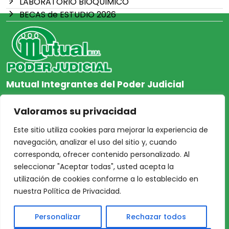
LABORATORIO BIOQUIMICO
BECAS de ESTUDIO 2026
Mutual Integrantes del Poder Judicial
afiliacion@mjpj.org.ar
Valoramos su privacidad
+54 9 342 467-4510
Este sitio utiliza cookies para mejorar la experiencia de
navegación, analizar el uso del sitio y, cuando
corresponda, ofrecer contenido personalizado. Al
seleccionar "Aceptar todas", usted acepta la
NOSOTROS
CENTRO DE AYUDA
utilización de cookies conforme a lo establecido en
Inicio
Nuestras Sedes
nuestra Política de Privacidad.
Acceso Asociados
Protección de Datos
Personalizar
Rechazar todos
Nosotros
Personales