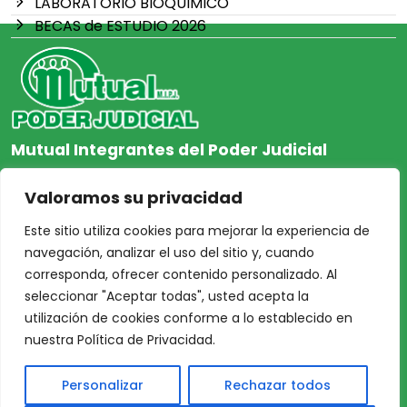
LABORATORIO BIOQUIMICO
BECAS de ESTUDIO 2026
Mutual Integrantes del Poder Judicial
afiliacion@mjpj.org.ar
Valoramos su privacidad
+54 9 342 467-4510
Este sitio utiliza cookies para mejorar la experiencia de
navegación, analizar el uso del sitio y, cuando
corresponda, ofrecer contenido personalizado. Al
seleccionar "Aceptar todas", usted acepta la
NOSOTROS
CENTRO DE AYUDA
utilización de cookies conforme a lo establecido en
Inicio
Nuestras Sedes
nuestra Política de Privacidad.
Acceso Asociados
Protección de Datos
Personalizar
Rechazar todos
Nosotros
Personales