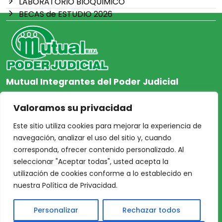
LABORATORIO BIOQUIMICO
BECAS de ESTUDIO 2026
Mutual Integrantes del Poder Judicial
afiliacion@mjpj.org.ar
Valoramos su privacidad
+54 9 342 467-4510
Este sitio utiliza cookies para mejorar la experiencia de
navegación, analizar el uso del sitio y, cuando
corresponda, ofrecer contenido personalizado. Al
seleccionar "Aceptar todas", usted acepta la
NOSOTROS
CENTRO DE AYUDA
utilización de cookies conforme a lo establecido en
Inicio
Nuestras Sedes
nuestra Política de Privacidad.
Acceso Asociados
Protección de Datos
Personalizar
Rechazar todos
Nosotros
Personales