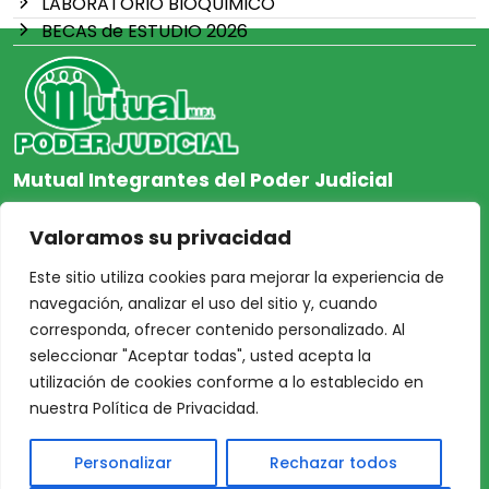
LABORATORIO BIOQUIMICO
BECAS de ESTUDIO 2026
Mutual Integrantes del Poder Judicial
afiliacion@mjpj.org.ar
Valoramos su privacidad
+54 9 342 467-4510
Este sitio utiliza cookies para mejorar la experiencia de
navegación, analizar el uso del sitio y, cuando
corresponda, ofrecer contenido personalizado. Al
seleccionar "Aceptar todas", usted acepta la
NOSOTROS
CENTRO DE AYUDA
utilización de cookies conforme a lo establecido en
Inicio
Nuestras Sedes
nuestra Política de Privacidad.
Acceso Asociados
Protección de Datos
Personalizar
Rechazar todos
Nosotros
Personales