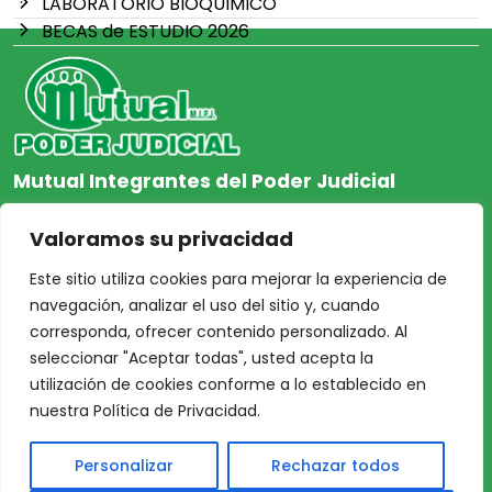
LABORATORIO BIOQUIMICO
BECAS de ESTUDIO 2026
Mutual Integrantes del Poder Judicial
afiliacion@mjpj.org.ar
Valoramos su privacidad
+54 9 342 467-4510
Este sitio utiliza cookies para mejorar la experiencia de
navegación, analizar el uso del sitio y, cuando
corresponda, ofrecer contenido personalizado. Al
seleccionar "Aceptar todas", usted acepta la
NOSOTROS
CENTRO DE AYUDA
utilización de cookies conforme a lo establecido en
Inicio
Nuestras Sedes
nuestra Política de Privacidad.
Acceso Asociados
Protección de Datos
Personalizar
Rechazar todos
Nosotros
Personales