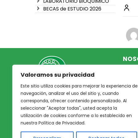
LABORATORIO BIOQUIMICO
BECAS de ESTUDIO 2026
NOS
Valoramos su privacidad
Inicio
Acce
Este sitio utiliza cookies para mejorar la experiencia de
Mutual Integrantes del
Asoc
navegación, analizar el uso del sitio y, cuando
Poder Judicial
corresponda, ofrecer contenido personalizado. Al
Noso
seleccionar "Aceptar todas", usted acepta la
Nues
afiliacion@mjpj.org.ar
utilización de cookies conforme a lo establecido en
Prof
+54 9 342 467-4510
nuestra Política de Privacidad.
Nues
Servi