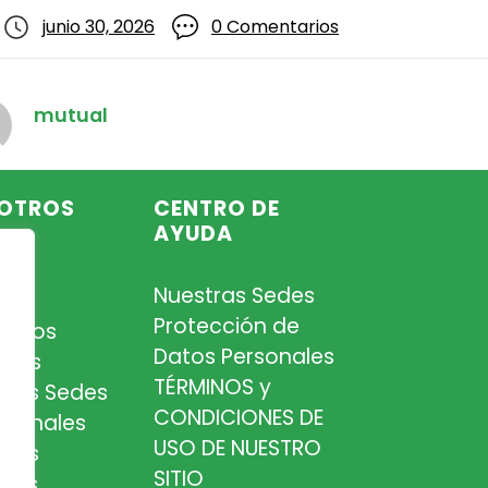
junio 30, 2026
0 Comentarios
mutual
OTROS
CENTRO DE
AYUDA
Nuestras Sedes
so
Protección de
iados
Datos Personales
tros
TÉRMINOS y
tras Sedes
CONDICIONES DE
esionales
USO DE NUESTRO
tros
SITIO
cios