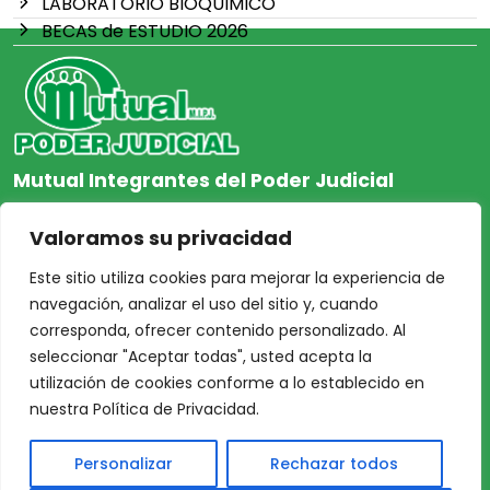
LABORATORIO BIOQUIMICO
BECAS de ESTUDIO 2026
Mutual Integrantes del Poder Judicial
afiliacion@mjpj.org.ar
Valoramos su privacidad
+54 9 342 467-4510
Este sitio utiliza cookies para mejorar la experiencia de
navegación, analizar el uso del sitio y, cuando
corresponda, ofrecer contenido personalizado. Al
seleccionar "Aceptar todas", usted acepta la
NOSOTROS
CENTRO DE AYUDA
utilización de cookies conforme a lo establecido en
Inicio
Nuestras Sedes
nuestra Política de Privacidad.
Acceso Asociados
Protección de Datos
Personalizar
Rechazar todos
Nosotros
Personales