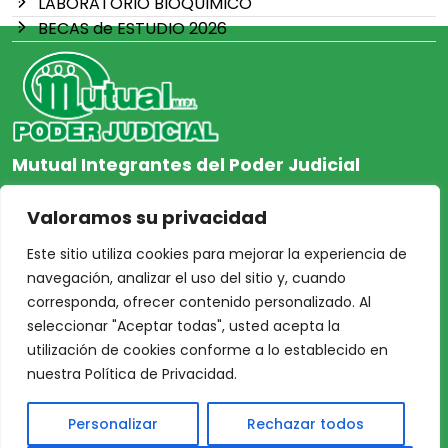
LABORATORIO BIOQUIMICO
BECAS de ESTUDIO 2026
Mutual Integrantes del Poder Judicial
afiliacion@mjpj.org.ar
Valoramos su privacidad
+54 9 342 467-4510
Este sitio utiliza cookies para mejorar la experiencia de
navegación, analizar el uso del sitio y, cuando
corresponda, ofrecer contenido personalizado. Al
seleccionar "Aceptar todas", usted acepta la
NOSOTROS
CENTRO DE AYUDA
utilización de cookies conforme a lo establecido en
Inicio
Nuestras Sedes
nuestra Política de Privacidad.
Acceso Asociados
Protección de Datos
Personalizar
Rechazar todos
Nosotros
Personales