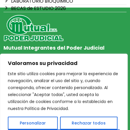
LABORATORIO BIOQUIMICO
BECAS de ESTUDIO 2026
Mutual Integrantes del Poder Judicial
afiliacion@mjpj.org.ar
Valoramos su privacidad
+54 9 342 467-4510
Este sitio utiliza cookies para mejorar la experiencia de
navegación, analizar el uso del sitio y, cuando
corresponda, ofrecer contenido personalizado. Al
seleccionar "Aceptar todas", usted acepta la
NOSOTROS
CENTRO DE AYUDA
utilización de cookies conforme a lo establecido en
Inicio
Nuestras Sedes
nuestra Política de Privacidad.
Acceso Asociados
Protección de Datos
Personalizar
Rechazar todos
Nosotros
Personales