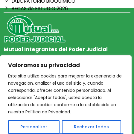
LABORATORIO BIOQUIMICO
BECAS de ESTUDIO 2026
Mutual Integrantes del Poder Judicial
afiliacion@mjpj.org.ar
Valoramos su privacidad
+54 9 342 467-4510
Este sitio utiliza cookies para mejorar la experiencia de
navegación, analizar el uso del sitio y, cuando
corresponda, ofrecer contenido personalizado. Al
seleccionar "Aceptar todas", usted acepta la
NOSOTROS
CENTRO DE AYUDA
utilización de cookies conforme a lo establecido en
Inicio
Nuestras Sedes
nuestra Política de Privacidad.
Acceso Asociados
Protección de Datos
Personalizar
Rechazar todos
Nosotros
Personales