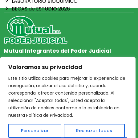
LABORATORIO BIOQUIMICO
BECAS de ESTUDIO 2026
Mutual Integrantes del Poder Judicial
afiliacion@mjpj.org.ar
Valoramos su privacidad
+54 9 342 467-4510
Este sitio utiliza cookies para mejorar la experiencia de
navegación, analizar el uso del sitio y, cuando
corresponda, ofrecer contenido personalizado. Al
seleccionar "Aceptar todas", usted acepta la
NOSOTROS
CENTRO DE AYUDA
utilización de cookies conforme a lo establecido en
Inicio
Nuestras Sedes
nuestra Política de Privacidad.
Acceso Asociados
Protección de Datos
Personalizar
Rechazar todos
Nosotros
Personales