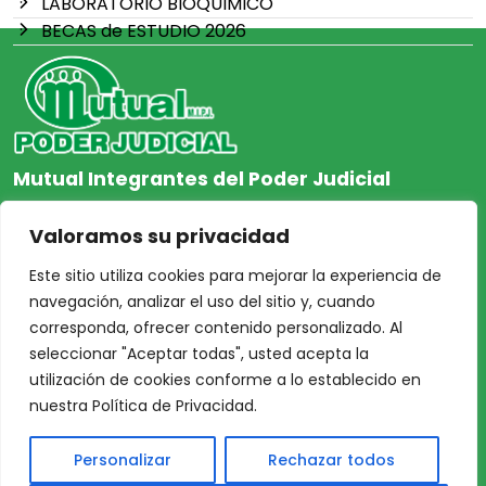
LABORATORIO BIOQUIMICO
BECAS de ESTUDIO 2026
Mutual Integrantes del Poder Judicial
afiliacion@mjpj.org.ar
Valoramos su privacidad
+54 9 342 467-4510
Este sitio utiliza cookies para mejorar la experiencia de
navegación, analizar el uso del sitio y, cuando
corresponda, ofrecer contenido personalizado. Al
seleccionar "Aceptar todas", usted acepta la
NOSOTROS
CENTRO DE AYUDA
utilización de cookies conforme a lo establecido en
Inicio
Nuestras Sedes
nuestra Política de Privacidad.
Acceso Asociados
Protección de Datos
Personalizar
Rechazar todos
Nosotros
Personales