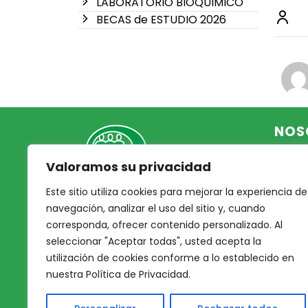
LABORATORIO BIOQUIMICO
BECAS de ESTUDIO 2026
NOS
Valoramos su privacidad
Inicio
Acce
Este sitio utiliza cookies para mejorar la experiencia de
Mutual Integrantes del
Asoc
navegación, analizar el uso del sitio y, cuando
Poder Judicial
corresponda, ofrecer contenido personalizado. Al
Noso
seleccionar "Aceptar todas", usted acepta la
Nues
afiliacion@mjpj.org.ar
utilización de cookies conforme a lo establecido en
Prof
+54 9 342 467-4510
nuestra Política de Privacidad.
Nues
Servi