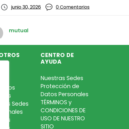
junio 30, 2026
0 Comentarios
mutual
OTROS
CENTRO DE
AYUDA
Nuestras Sedes
so
Protección de
iados
Datos Personales
tros
TÉRMINOS y
tras Sedes
CONDICIONES DE
esionales
USO DE NUESTRO
tros
SITIO
cios