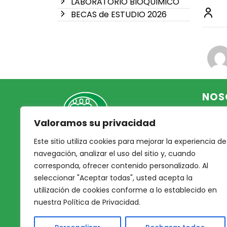
LABORATORIO BIOQUIMICO
BECAS de ESTUDIO 2026
NOS
Valoramos su privacidad
Inicio
Acce
Este sitio utiliza cookies para mejorar la experiencia de
Mutual Integrantes del
Asoc
navegación, analizar el uso del sitio y, cuando
Poder Judicial
corresponda, ofrecer contenido personalizado. Al
Noso
seleccionar "Aceptar todas", usted acepta la
Nues
afiliacion@mjpj.org.ar
utilización de cookies conforme a lo establecido en
Prof
+54 9 342 467-4510
nuestra Política de Privacidad.
Nues
Servi