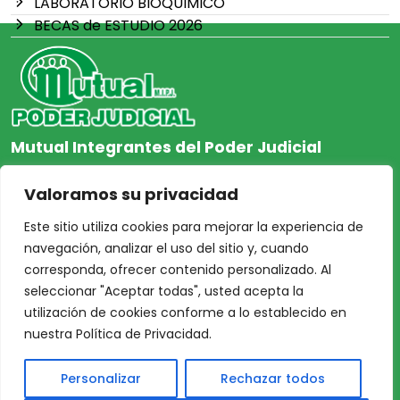
LABORATORIO BIOQUIMICO
BECAS de ESTUDIO 2026
Mutual Integrantes del Poder Judicial
afiliacion@mjpj.org.ar
Valoramos su privacidad
+54 9 342 467-4510
Este sitio utiliza cookies para mejorar la experiencia de
navegación, analizar el uso del sitio y, cuando
corresponda, ofrecer contenido personalizado. Al
seleccionar "Aceptar todas", usted acepta la
NOSOTROS
CENTRO DE AYUDA
utilización de cookies conforme a lo establecido en
Inicio
Nuestras Sedes
nuestra Política de Privacidad.
Acceso Asociados
Protección de Datos
Personalizar
Rechazar todos
Nosotros
Personales