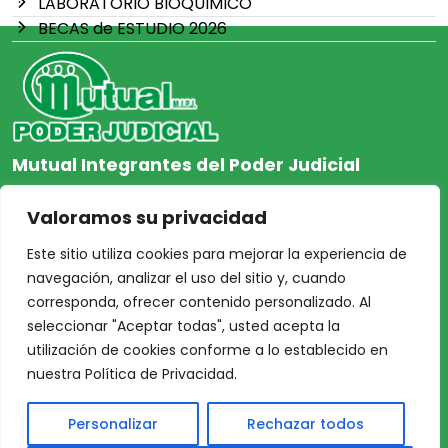
LABORATORIO BIOQUIMICO
BECAS de ESTUDIO 2026
Mutual Integrantes del Poder Judicial
afiliacion@mjpj.org.ar
Valoramos su privacidad
+54 9 342 467-4510
Este sitio utiliza cookies para mejorar la experiencia de
navegación, analizar el uso del sitio y, cuando
corresponda, ofrecer contenido personalizado. Al
seleccionar "Aceptar todas", usted acepta la
NOSOTROS
CENTRO DE AYUDA
utilización de cookies conforme a lo establecido en
Inicio
Nuestras Sedes
nuestra Política de Privacidad.
Acceso Asociados
Protección de Datos
Personalizar
Rechazar todos
Nosotros
Personales