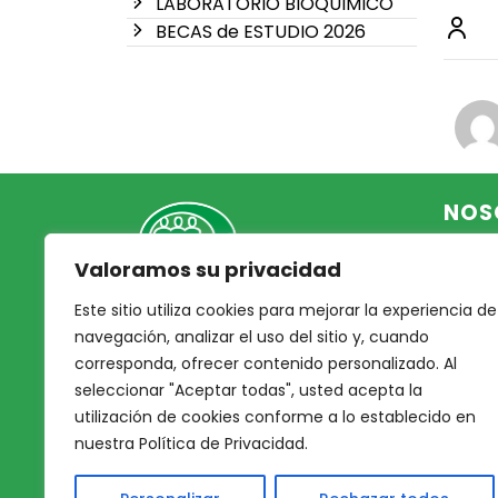
LABORATORIO BIOQUIMICO
BECAS de ESTUDIO 2026
NOS
Valoramos su privacidad
Inicio
Acce
Este sitio utiliza cookies para mejorar la experiencia de
Mutual Integrantes del
Asoc
navegación, analizar el uso del sitio y, cuando
Poder Judicial
corresponda, ofrecer contenido personalizado. Al
Noso
seleccionar "Aceptar todas", usted acepta la
Nues
afiliacion@mjpj.org.ar
utilización de cookies conforme a lo establecido en
Prof
+54 9 342 467-4510
nuestra Política de Privacidad.
Nues
Servi