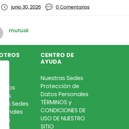
junio 30, 2026
0 Comentarios
mutual
OTROS
CENTRO DE
AYUDA
Nuestras Sedes
so
Protección de
iados
Datos Personales
tros
TÉRMINOS y
tras Sedes
CONDICIONES DE
esionales
USO DE NUESTRO
tros
SITIO
cios