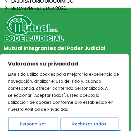
LABORATORIO BIOQUIMICO
BECAS de ESTUDIO 2026
Mutual Integrantes del Poder Judicial
afiliacion@mjpj.org.ar
Valoramos su privacidad
+54 9 342 467-4510
Este sitio utiliza cookies para mejorar la experiencia de
navegación, analizar el uso del sitio y, cuando
corresponda, ofrecer contenido personalizado. Al
seleccionar "Aceptar todas", usted acepta la
NOSOTROS
CENTRO DE AYUDA
utilización de cookies conforme a lo establecido en
Inicio
Nuestras Sedes
nuestra Política de Privacidad.
Acceso Asociados
Protección de Datos
Personalizar
Rechazar todos
Nosotros
Personales