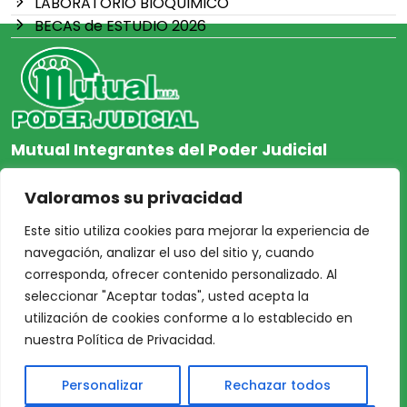
LABORATORIO BIOQUIMICO
BECAS de ESTUDIO 2026
Mutual Integrantes del Poder Judicial
afiliacion@mjpj.org.ar
Valoramos su privacidad
+54 9 342 467-4510
Este sitio utiliza cookies para mejorar la experiencia de
navegación, analizar el uso del sitio y, cuando
corresponda, ofrecer contenido personalizado. Al
seleccionar "Aceptar todas", usted acepta la
NOSOTROS
CENTRO DE AYUDA
utilización de cookies conforme a lo establecido en
Inicio
Nuestras Sedes
nuestra Política de Privacidad.
Acceso Asociados
Protección de Datos
Personalizar
Rechazar todos
Nosotros
Personales