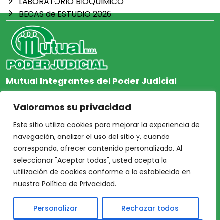
LABORATORIO BIOQUIMICO
BECAS de ESTUDIO 2026
Mutual Integrantes del Poder Judicial
afiliacion@mjpj.org.ar
Valoramos su privacidad
+54 9 342 467-4510
Este sitio utiliza cookies para mejorar la experiencia de
navegación, analizar el uso del sitio y, cuando
corresponda, ofrecer contenido personalizado. Al
seleccionar "Aceptar todas", usted acepta la
NOSOTROS
CENTRO DE AYUDA
utilización de cookies conforme a lo establecido en
Inicio
Nuestras Sedes
nuestra Política de Privacidad.
Acceso Asociados
Protección de Datos
Personalizar
Rechazar todos
Nosotros
Personales