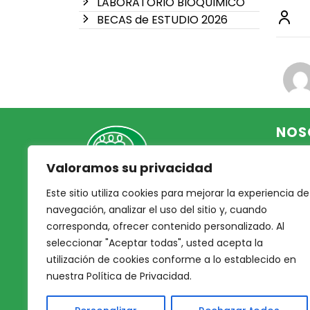
LABORATORIO BIOQUIMICO
BECAS de ESTUDIO 2026
NOS
Valoramos su privacidad
Inicio
Acce
Este sitio utiliza cookies para mejorar la experiencia de
Mutual Integrantes del
Asoc
navegación, analizar el uso del sitio y, cuando
Poder Judicial
corresponda, ofrecer contenido personalizado. Al
Noso
seleccionar "Aceptar todas", usted acepta la
Nues
afiliacion@mjpj.org.ar
utilización de cookies conforme a lo establecido en
Prof
+54 9 342 467-4510
nuestra Política de Privacidad.
Nues
Servi