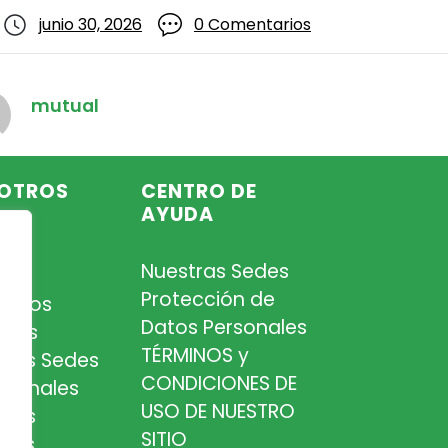
junio 30, 2026
0 Comentarios
mutual
OTROS
CENTRO DE
AYUDA
Nuestras Sedes
so
Protección de
iados
Datos Personales
tros
TÉRMINOS y
tras Sedes
CONDICIONES DE
esionales
USO DE NUESTRO
tros
SITIO
cios