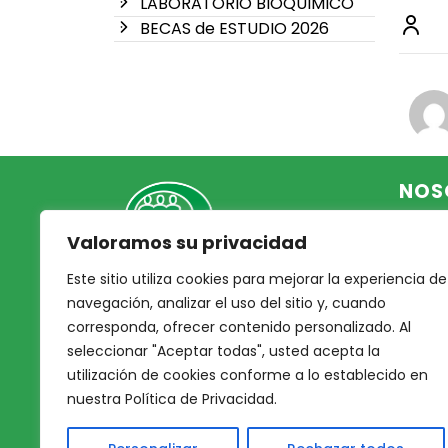
LABORATORIO BIOQUIMICO
BECAS de ESTUDIO 2026
NOS
Valoramos su privacidad
Inicio
Acce
Este sitio utiliza cookies para mejorar la experiencia de
Mutual Integrantes del
Asoc
navegación, analizar el uso del sitio y, cuando
Poder Judicial
corresponda, ofrecer contenido personalizado. Al
Noso
seleccionar "Aceptar todas", usted acepta la
Nues
afiliacion@mjpj.org.ar
utilización de cookies conforme a lo establecido en
Prof
+54 9 342 467-4510
nuestra Política de Privacidad.
Nues
Servi