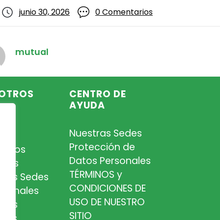
junio 30, 2026
0 Comentarios
mutual
OTROS
CENTRO DE
AYUDA
Nuestras Sedes
so
Protección de
iados
Datos Personales
tros
TÉRMINOS y
tras Sedes
CONDICIONES DE
esionales
USO DE NUESTRO
tros
SITIO
cios